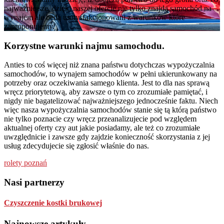
najważniejsze, dzięki naszej ofercie nie tylko znajdą samochód na
wynajem ale będą usatysfakcjonowani z warunków które
zaproponujemy.
Korzystne warunki najmu samochodu.
Anties to coś więcej niż znana państwu dotychczas wypożyczalnia
samochodów, to wynajem samochodów w pełni ukierunkowany na
potrzeby oraz oczekiwania samego klienta. Jest to dla nas sprawą
wręcz priorytetową, aby zawsze o tym co zrozumiałe pamiętać, i
nigdy nie bagatelizować najważniejszego jednocześnie faktu. Niech
więc nasza wypożyczalnia samochodów stanie się tą którą państwo
nie tylko poznacie czy wręcz przeanalizujecie pod względem
aktualnej oferty czy aut jakie posiadamy, ale też co zrozumiałe
uwzględnicie i zawsze gdy zajdzie konieczność skorzystania z jej
usług zdecydujecie się zgłosić właśnie do nas.
rolety poznań
Footer
Nasi partnerzy
Czyszczenie kostki brukowej
Najnowsze artykuły