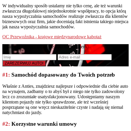
W indywidualny sposób ustalamy nie tylko cenę, ale też warunki
zwłaszcza długofalowej niejednokrotnie współpracy, to opcja którą
nasza wypożyczalnia samochodów realizuje zwłaszcza dla klientów
biznesowych oraz firm, jakie doceniają fakt istnienia takiego miejsca
jak nasza wypożyczalnia samochodów.
OC Przewoźnika - krajowe międzynarodowe kabotaż
Z nami znajdziesz najlepsze auto na wynajem.
#1:
Samochód dopasowany do Twoich potrzeb
Właśnie z Anties, znajdziesz najlepsze i odpowiednie dla ciebie auto
na wynajem, zadbamy o to abyś był z niego nie tylko zadowolony
lecz co zrozumiałe usatysfakcjonowany. Udostępniamy naszym
klientom pojazdy nie tylko sprawdzone, ale też wcześniej
posprzątane są one wręcz nieskazitelnie czyste i nadają się niemal
natychmiast do jazdy.
#2:
Korzystne warunki umowy