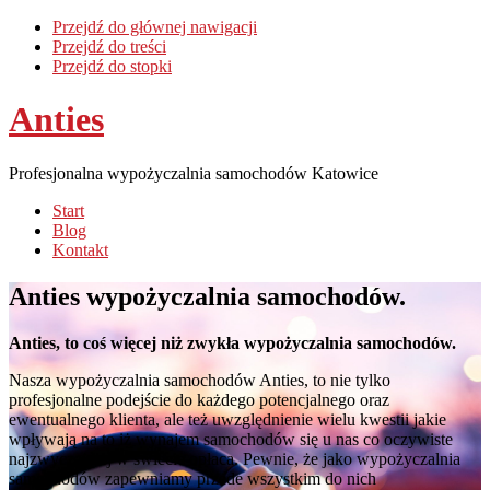
Przejdź do głównej nawigacji
Przejdź do treści
Przejdź do stopki
Anties
Anties
Profesjonalna wypożyczalnia samochodów Katowice
Start
Blog
Kontakt
Anties
wypożyczalnia samochodów.
Anties, to coś więcej niż zwykła wypożyczalnia samochodów.
Nasza wypożyczalnia samochodów Anties, to nie tylko
profesjonalne podejście do każdego potencjalnego oraz
ewentualnego klienta, ale też uwzględnienie wielu kwestii jakie
wpływają na to iż wynajem samochodów się u nas co oczywiste
najzwyczajniej w świecie opłaca. Pewnie, że jako wypożyczalnia
samochodów zapewniamy przede wszystkim do nich