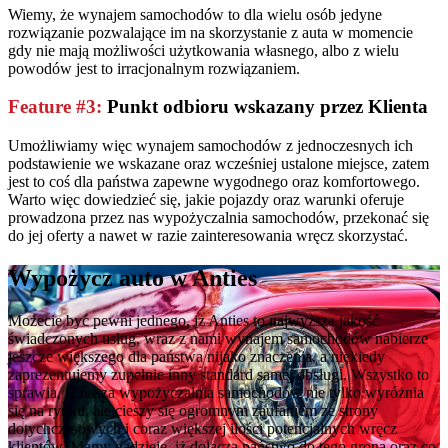
Wiemy, że wynajem samochodów to dla wielu osób jedyne
rozwiązanie pozwalające im na skorzystanie z auta w momencie
gdy nie mają możliwości użytkowania własnego, albo z wielu
powodów jest to irracjonalnym rozwiązaniem.
Feature #3:
Punkt odbioru wskazany przez Klienta
Umożliwiamy więc wynajem samochodów z jednoczesnych ich
podstawienie we wskazane oraz wcześniej ustalone miejsce, zatem
jest to coś dla państwa zapewne wygodnego oraz komfortowego.
Warto więc dowiedzieć się, jakie pojazdy oraz warunki oferuje
prowadzona przez nas wypożyczalnia samochodów, przekonać się
do jej oferty a nawet w razie zainteresowania wręcz skorzystać.
Wypożycz auto w
Anties
Możecie być pewni jednego, iż Anties to najwyższa jakość
świadczonych usług, wraz z nami wynajem samochodów nabierze
jeszcze większego dla państwa nijako znaczenia, a niekiedy
zaprezentujemy zupełnie inny standard samej obsługi. Wszystko to
sprawia, iż nasza wypożyczalnia samochodów nie tylko wyróżnia
się na rynku, ale cieszy się ogromnym zaufaniem ze strony
dotychczasowych i coraz większej ilości potencjalnych wręcz
klientów. Mamy nadzieję, iż dołączą państwo do tego grona oraz co