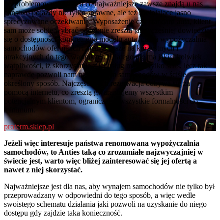
bezproblemowy dostęp, a co najważniejsze zawsze znajdą u nas
państwo pojazdy nie tylko sprawne, ale też spełniające jasno
sprecyzowane oczekiwania. Wyposażenie czy standard auta, klient
sam może sobie wybrać podobnie zresztą jak wcześniej dowiedzieć
się o dostępności konkretnego modelu auta, nasza wypożyczalnia
samochodów oferuje ich najem zawsze na korzystnych i
atrakcyjnych do tego warunkach. Dlatego nie ma jakichkolwiek
wątpliwości, iż skorzystanie z jej usług ma nie tylko sens, lecz tak
naprawdę pozwoli nam na wynajem samochodów w ściśle
określony sposób. Najczęściej ich rezerwacja odbywa się za
pomocą internetu, co zresztą gwarantujemy wszystkim
potencjalnym klientom, ograniczając wszystkie formalności do
minimum.
proterm.sklep.pl
Jeżeli więc interesuje państwa renomowana wypożyczalnia
samochodów, to Anties taką co zrozumiałe najzwyczajniej w
świecie jest, warto więc bliżej zainteresować się jej ofertą a
nawet z niej skorzystać.
Najważniejsze jest dla nas, aby wynajem samochodów nie tylko był
przeprowadzany w odpowiedni do tego sposób, a więc wedle
swoistego schematu działania jaki pozwoli na uzyskanie do niego
dostępu gdy zajdzie taka konieczność.