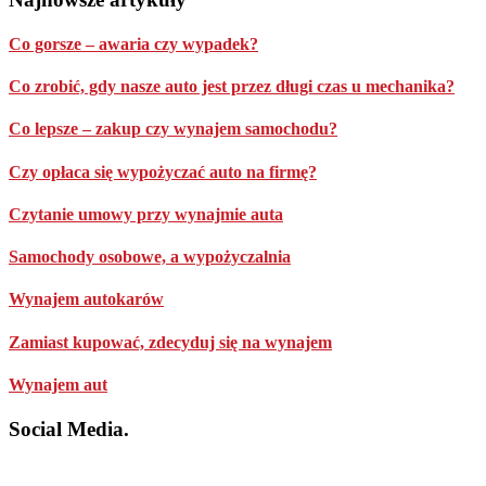
Co gorsze – awaria czy wypadek?
Co zrobić, gdy nasze auto jest przez długi czas u mechanika?
Co lepsze – zakup czy wynajem samochodu?
Czy opłaca się wypożyczać auto na firmę?
Czytanie umowy przy wynajmie auta
Samochody osobowe, a wypożyczalnia
Wynajem autokarów
Zamiast kupować, zdecyduj się na wynajem
Wynajem aut
Social Media.